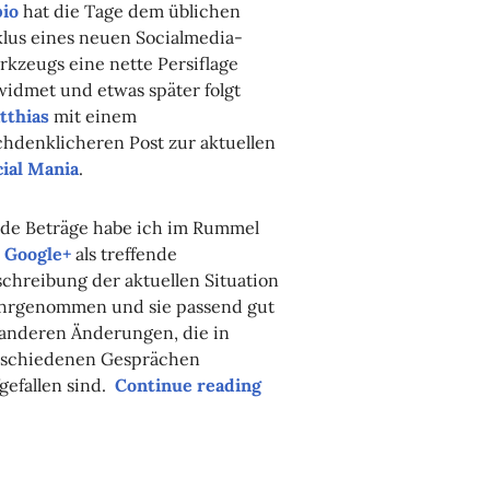
pio
hat die Tage dem üblichen
lus eines neuen Socialmedia-
kzeugs eine nette Persiflage
idmet und etwas später folgt
tthias
mit einem
hdenklicheren Post zur aktuellen
ial Mania
.
ide Beträge habe ich im Rummel
m
Google+
als treffende
chreibung der aktuellen Situation
hrgenommen und sie passend gut
 anderen Änderungen, die in
rschiedenen Gesprächen
gefallen sind.
Continue reading
“virtuelle Lagerfeuer”