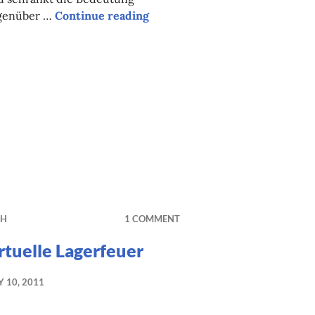
genüber …
Continue reading
Social ist nicht Friede, Freude
iva hat Geburtstag
CH
1 COMMENT
rtuelle Lagerfeuer
Y 10, 2011