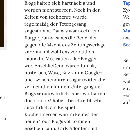
Blogs halten sich hartnäckig und
Ta
werden nicht sterben. Noch in den
Zyk
Zeiten von technorati wurde
Wer
regelmäßig der Totengesang
gew
angestimmt. Damals war noch vom
Ma
Bürgerjournalismus die Rede, der
nac
gegen die Macht des Zeitungsverlage
Soc
anrennt. Obwohl das vermutlich
kaum die Motivation aller Blogger
Be
war. Anschließend waren tumblr,
u
posterous, Wave, Buzz, nun Google+
Bes
und zwischendurch sogar twitter die
wa
vermeintlich für den Untergang der
zu
Blogs verantwortlich. Aber wir hatten
ve
ren
doch nichts! Robert beschreibt sehr
auf
ausführlich am Beispiel
r
Küchenmesser, warum keines der
ria
neuen Tools Blogs vollkommen
ersetzen kann. Early Adopter sind