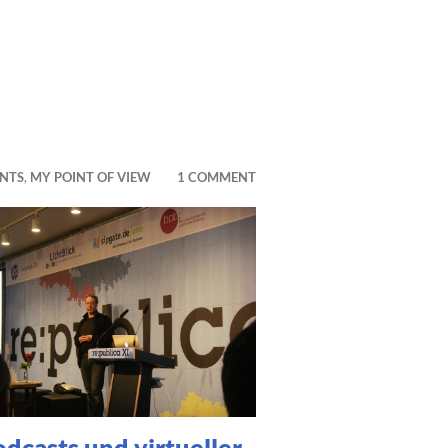
NTS
,
MY POINT OF VIEW
1 COMMENT
dcasts und virtueller