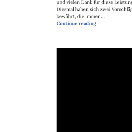
und vielen Dank für diese Leistun
Diesmal haben sich zwei Vorschlä
bewährt, die immer …
Continue reading
barcamp Hannov
BILDER
,
EVENTS
LEAVE A COMM