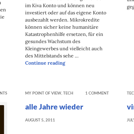
m
im Kiva Konto und können neu
ge
zen
investiert oder auf das eigene Konto
ie
ausbezahlt werden. Mikrokredite
können sicher keine humanitäre
Katastrophenhilfe ersetzen, für ein
gesundes Wachstum des
Kleingewerbes und vielleicht auch
des Mittelstands sehe …
Continue reading
sechs Jahre Microfunding – K
e das Internet geregelt wird
NTS
MY POINT OF VIEW
,
TECH
1 COMMENT
TE
alle Jahre wieder
vi
AUGUST 5, 2011
JUL