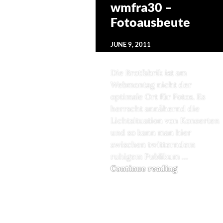
wmfra30 –
Fotoausbeute
JUNE 9, 2011
Die Brotfabrik ist am
Webmontag nicht der
optimale Ort für Fotos. Es
herrscht annähernd die
Lichtsituation von Konzerten
und so kann man hier
zwischen twitterndem
ruhigem Publikum …
Continue reading
wmfra30 – 