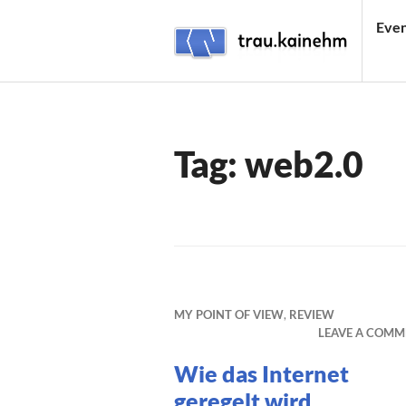
Skip
Even
to
content
TRAU.KAINEHM
Tag:
web2.0
MY POINT OF VIEW
,
REVIEW
LEAVE A COMM
Wie das Internet
geregelt wird