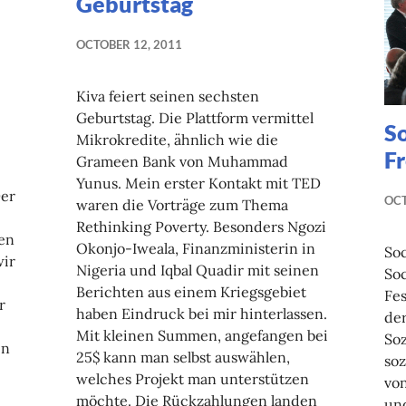
Geburtstag
OCTOBER 12, 2011
Kiva feiert seinen sechsten
Geburtstag. Die Plattform vermittel
So
Mikrokredite, ähnlich wie die
F
Grameen Bank von Muhammad
Yunus. Mein erster Kontakt mit TED
Der
OCT
waren die Vorträge zum Thema
Rethinking Poverty. Besonders Ngozi
ten
Okonjo-Iweala, Finanzministerin in
Soc
wir
Nigeria und Iqbal Quadir mit seinen
Soc
Berichten aus einem Kriegsgebiet
Fes
r
haben Eindruck bei mir hinterlassen.
der
Mit kleinen Summen, angefangen bei
So
en
25$ kann man selbst auswählen,
soz
welches Projekt man unterstützen
von
möchte. Die Rückzahlungen landen
un