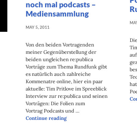
noch mal podcasts –
R
Mediensammlung
MAY
MAY 5, 2011
Die
Von den beiden Vortragenden
Tim
meiner Gegenüberstellung der
auf
beiden ungleichen re:publica
gez
Vorträge zum Thema Rundfunk gibt
be
es natürlich auch zahlreiche
Tec
Kommenatre online, hier ein paar
hat
aktuelle: Tim Pritlove im Spreeblick
Pod
Interview zur re:publica und seinen
Co
Fotoausbeute
Vorträgen: Die Folien zum
Vortrag Podcasts und …
Continue reading
noch mal podcasts – Medien