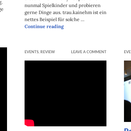
g.
nunmal Spielkinder und probieren
ge
gerne Dinge aus. trau.kainehm ist ein
nettes Beispiel für solche …
er 2011
Continue reading
alle Jahre wieder
ENT
EVENTS
,
REVIEW
LEAVE A COMMENT
EVE
Po