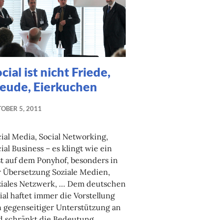
cial ist nicht Friede,
reude, Eierkuchen
OBER 5, 2011
ial Media, Social Networking,
ial Business – es klingt wie ein
t auf dem Ponyhof, besonders in
 Übersetzung Soziale Medien,
ziales Netzwerk, … Dem deutschen
ial haftet immer die Vorstellung
 gegenseitiger Unterstützung an
d schränkt die Bedeutung