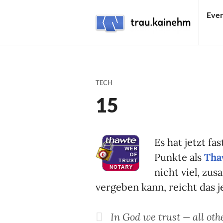
Skip
Even
to
content
TRAU.KAINEHM
TECH
15
Es hat jetzt fa
Punkte als
Tha
nicht viel, zu
vergeben kann, reicht das je
In God we trust — all oth