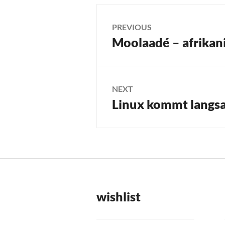
Post
PREVIOUS
Moolaadé – afrikan
Previous
navigation
post:
NEXT
Linux kommt langs
Next
post:
wishlist