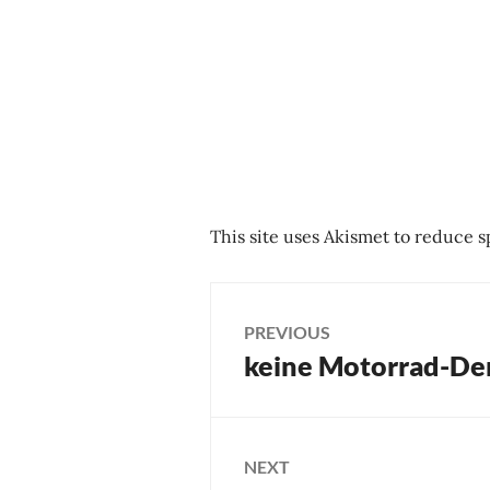
This site uses Akismet to reduce 
Post
PREVIOUS
keine Motorrad-De
Previous
navigation
post:
NEXT