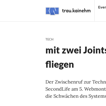
Skip
Even
to
content
TRAU.KAINEHM
TECH
mit zwei Joint
fliegen
Der Zwischenruf zur Tech
SecondLife am 5. Webmonta
die Schwächen des Systems