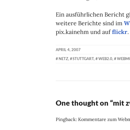
Ein ausführlichen Bericht 
weitere Berichte sind im
W
pix.kainehm und auf
flickr
.
APRIL 4, 2007
KAI
NETZ
,
STUTTGART
,
WEB2.0
,
WEBM
NEHM
One thought on “
mit z
Pingback: Kommentare zum Webmont