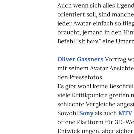
Auch wenn sich alles irgen
orientiert soll, sind manch
jeder Avatar einfach so fli
braucht, jemand in den Hin
Befehl “
sit here
” eine Umar
Oliver Gassners
Vortrag wa
mit seinem Avatar Ansichte
den Pressefotos.
Es gibt wohl keine Beschre
viele Kritikpunkte greifen n
schlechte Vergleiche anges
Sowohl
Sony
als auch
MTV
offene Plattform für 3D-We
Entwicklungen, aber sicher 