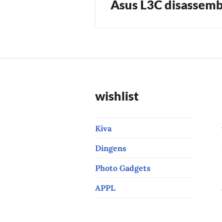
Asus L3C disassemb
Next
post:
wishlist
Kiva
Dingens
Photo Gadgets
APPL