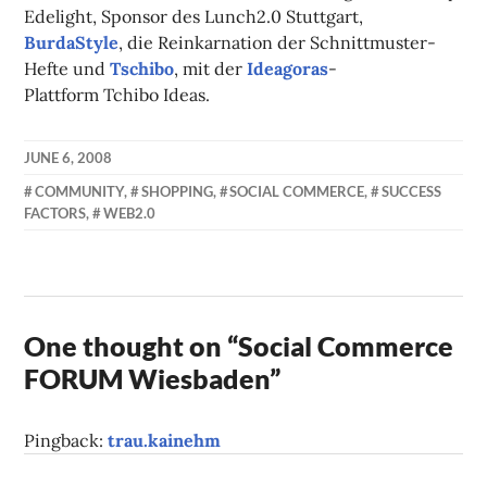
Edelight, Sponsor des Lunch2.0 Stuttgart,
BurdaStyle
, die Reinkarnation der Schnittmuster-
Hefte und
Tschibo
, mit der
Ideagoras
-
Plattform Tchibo Ideas.
JUNE 6, 2008
KAI
COMMUNITY
,
SHOPPING
,
SOCIAL COMMERCE
,
SUCCESS
NEHM
FACTORS
,
WEB2.0
One thought on “
Social Commerce
FORUM Wiesbaden
”
Pingback:
trau.kainehm