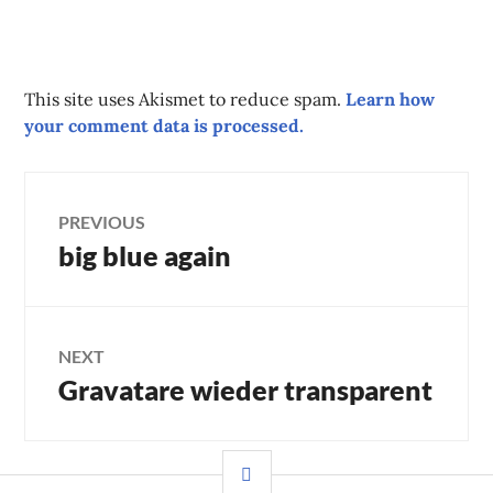
This site uses Akismet to reduce spam.
Learn how
your comment data is processed.
Post
PREVIOUS
big blue again
Previous
navigation
post:
NEXT
Gravatare wieder transparent
Next
post:
SIDEBAR