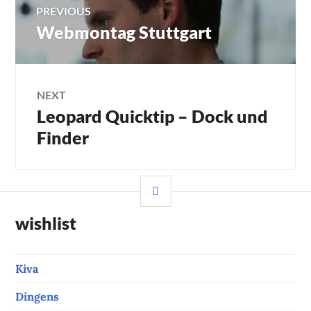
Post
PREVIOUS
Webmontag Stuttgart
Previous
navigation
post:
NEXT
Leopard Quicktip – Dock und
Next
post:
Finder
SIDEBAR
wishlist
Kiva
Dingens