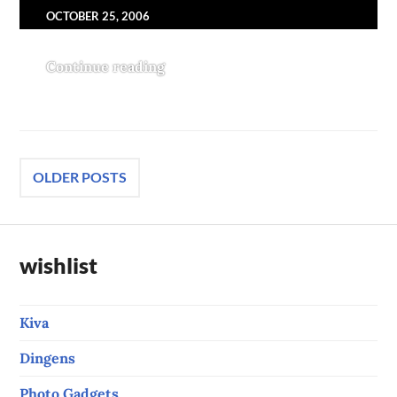
OCTOBER 25, 2006
Continue reading
guten Morgen
Posts
OLDER POSTS
navigation
wishlist
Kiva
Dingens
Photo Gadgets