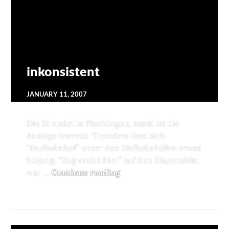
inkonsistent
JANUARY 11, 2007
Die S1 endet in Plochingen, somit ist die
Anzeige korrekt. Trotzdem liest sich
“Endbahnhof” unter den Zielbahnhöfen etwas
holprig. “Zug endet hier” auf den Klapptafeln
war …
Continue reading
inkonsistent