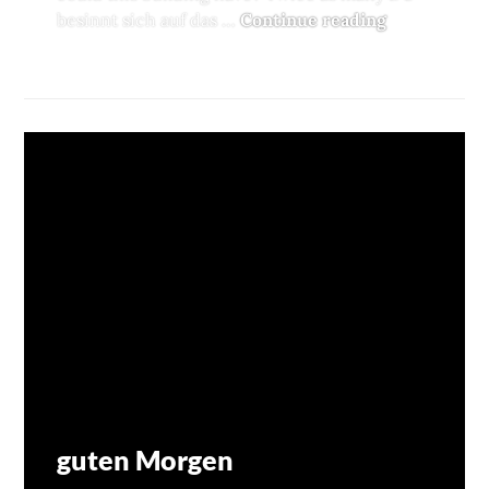
besinnt sich auf das …
Continue reading
Smart goes
BILDER
,
MOBLOG
LEAVE A COMMENT
guten Morgen