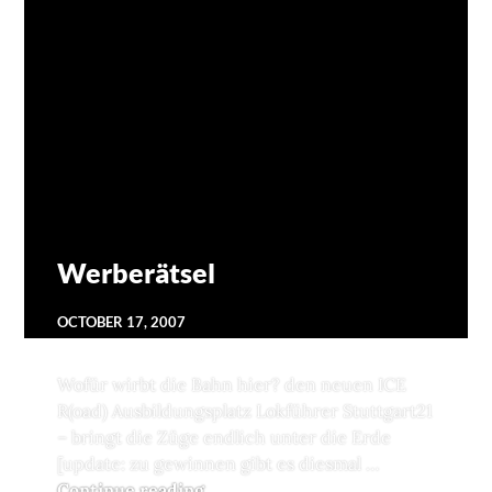
Werberätsel
OCTOBER 17, 2007
Wofür wirbt die Bahn hier? den neuen ICE
R(oad) Ausbildungsplatz Lokführer Stuttgart21
– bringt die Züge endlich unter die Erde
[update: zu gewinnen gibt es diesmal …
Continue reading
Werberätsel