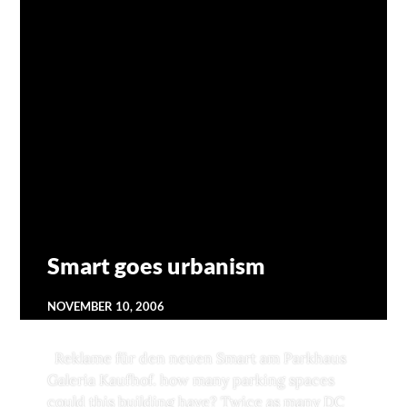
MOBLOG
1 COMMENT
Smart goes urbanism
NOVEMBER 10, 2006
Reklame für den neuen Smart am Parkhaus
Galeria Kaufhof. how many parking spaces
could this building have? Twice as many DC