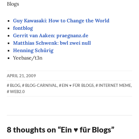
Blogs
Guy Kawasaki: How to Change the World
fontblog
Gerrit van Aaken: praegnanz.de
Matthias Schwenk: bwl zwei null
Henning Schürig
Yeebase/t3n
APRIL 21, 2009
KAI
BLOG
,
BLOG-CARNIVAL
,
EIN ♥ FÜR BLOGS
,
INTERNET MEME
,
NEHM
WEB2.0
8 thoughts on “
Ein ♥ für Blogs
”