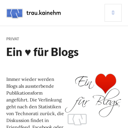
Skip
PRI
to
content
MEN
TRAU.KAINEHM
PRIVAT
Ein ♥ für Blogs
Immer wieder werden
Blogs als aussterbende
Publikationsform
angeführt. Die Verlinkung
geht nach den Statistiken
von Technorati zurück, die
Diskussion findet in
Friendfeed, Facebook oder