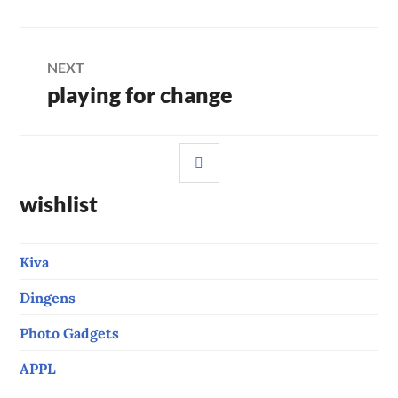
post:
NEXT
playing for change
Next
post:
SIDEBAR
wishlist
Kiva
Dingens
Photo Gadgets
APPL