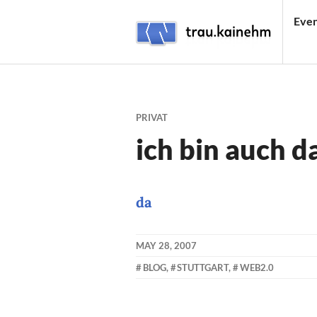
Skip
Even
to
content
TRAU.KAINEHM
PRIVAT
ich bin auch da
da
MAY 28, 2007
KAI
BLOG
,
STUTTGART
,
WEB2.0
NEHM