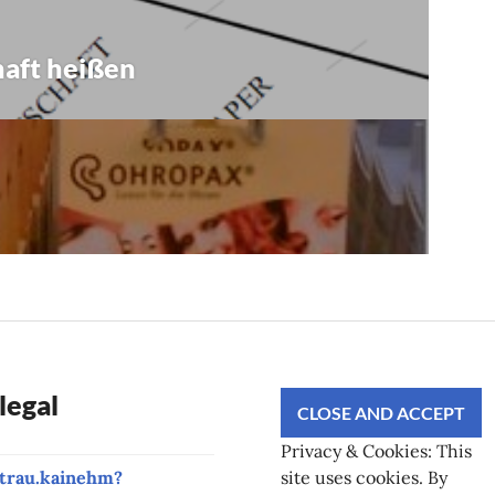
haft heißen
legal
Privacy & Cookies: This
trau.kainehm?
site uses cookies. By