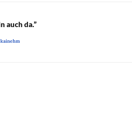
in auch da.
”
u.kainehm