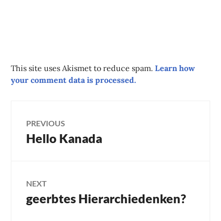
This site uses Akismet to reduce spam.
Learn how
your comment data is processed.
Post
PREVIOUS
Hello Kanada
Previous
navigation
post:
NEXT
geerbtes Hierarchiedenken?
Next
post: