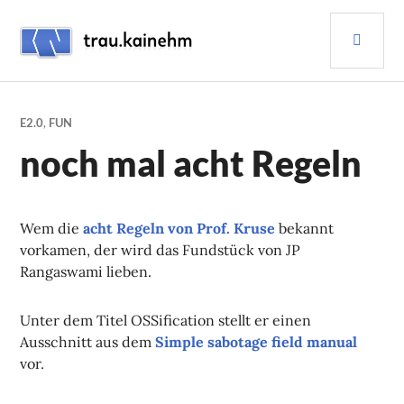
Skip
PRI
to
content
MEN
TRAU.KAINEHM
E2.0
,
FUN
noch mal acht Regeln
Wem die
acht Regeln von Prof. Kruse
bekannt
vorkamen, der wird das Fundstück von JP
Rangaswami lieben.
Unter dem Titel OSSification stellt er einen
Ausschnitt aus dem
Simple sabotage field manual
vor.