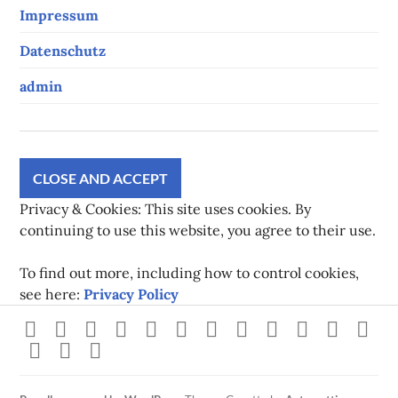
Impressum
Datenschutz
admin
Privacy & Cookies: This site uses cookies. By
continuing to use this website, you agree to their use.
To find out more, including how to control cookies,
see here:
Privacy Policy
Strava
instagram
facebook
youtube
twitch
pinterest
twitter
flickr
500px
linkedin
spotify
Xb
steam
Mastodon
Gravatar