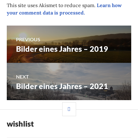
This site uses Akismet to reduce spam.
Learn how
your comment data is processed.
Post
PREVIOUS
Bilder eines Jahres – 2019
Previous
navigation
post:
NEXT
Bilder eines Jahres – 2021
Next
post:
SIDEBAR
wishlist