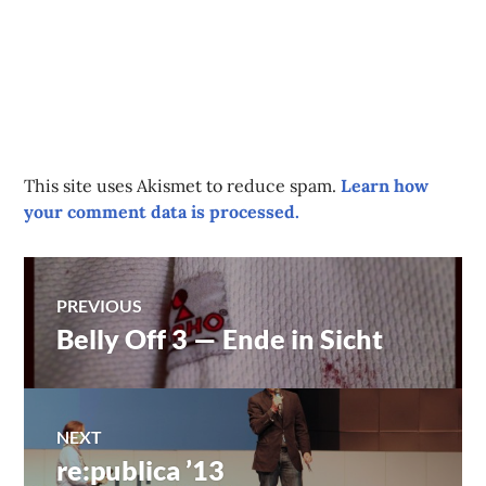
This site uses Akismet to reduce spam.
Learn how
your comment data is processed.
Post
PREVIOUS
Belly Off 3 — Ende in Sicht
Previous
navigation
post:
NEXT
re:publica ’13
Next