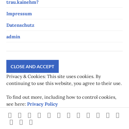
trau.kainehm?
Impressum
Datenschutz
admin
Privacy & Cookies: This site uses cookies. By
continuing to use this website, you agree to their use.
To find out more, including how to control cookies,
see here:
Privacy Policy
Strava
instagram
facebook
youtube
twitch
pinterest
twitter
flickr
500px
linkedin
spotify
Xb
steam
Mastodon
Gravatar