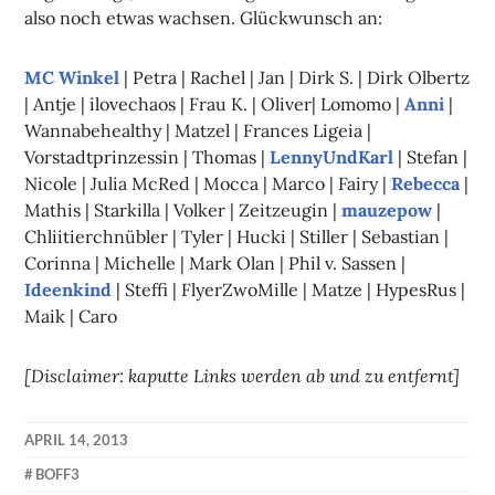
also noch etwas wachsen. Glückwunsch an:
MC Winkel
| Petra | Rachel | Jan | Dirk S. | Dirk Olbertz
| Antje | ilovechaos | Frau K. | Oliver| Lomomo |
Anni
|
Wannabehealthy | Matzel | Frances Ligeia |
Vorstadtprinzessin | Thomas |
LennyUndKarl
| Stefan |
Nicole | Julia McRed | Mocca | Marco | Fairy |
Rebecca
|
Mathis | Starkilla | Volker | Zeitzeugin |
mauzepow
|
Chliitierchnübler | Tyler | Hucki | Stiller | Sebastian |
Corinna | Michelle | Mark Olan | Phil v. Sassen |
Ideenkind
| Steffi | FlyerZwoMille | Matze | HypesRus |
Maik | Caro
[Disclaimer: kaputte Links werden ab und zu entfernt]
APRIL 14, 2013
KAI
BOFF3