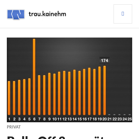
Skip
PRI
to
content
MEN
TRAU.KAINEHM
PRIVAT