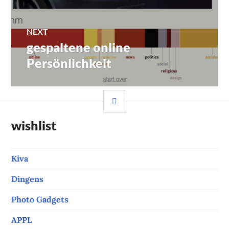
NEXT
gespaltene online
Next
post:
Persönlichkeit
SIDEBAR
wishlist
Kiva
Dingens
Photo Gadgets
APPL